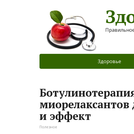
Зд
Правильное
Здоровье
Ботулинотерапи
миорелаксантов 
и эффект
Полезное