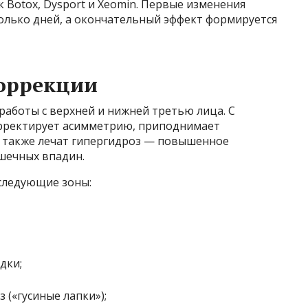
 Botox, Dysport и Xeomin. Первые изменения
олько дней, а окончательный эффект формируется
коррекции
аботы с верхней и нижней третью лица. С
рректирует асимметрию, приподнимает
и также лечат гипергидроз — повышенное
шечных впадин.
следующие зоны:
дки;
 («гусиные лапки»);