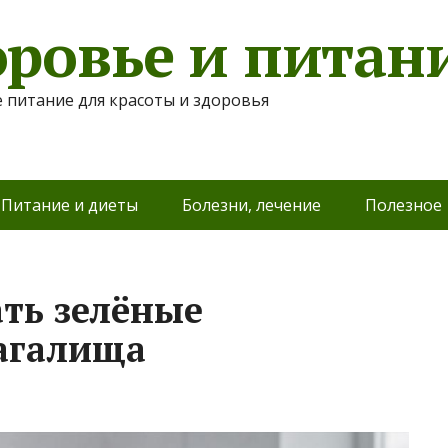
оровье и питан
 питание для красоты и здоровья
Питание и диеты
Болезни, лечение
Полезное
ать зелёные
агалища