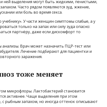
ри ней выделения могут быть жидкими, пенистыми,
апахом. Часто рядом появляются зуд, жжение,
скании или боль во время секса.
 учебнику». У части женщин симптомы слабые, а у
роваться только на запах или силу зуда опасно:
аться партнёру, даже если дискомфорт то
 анализы. Врач может назначить ПЦР-тест или
збудителя. Лечение подбирают для пациентки и
повторного заражения.
ноз тоже меняет
игом микрофлоры. Лактобактерий становится
тся активнее. Чаще выделения при этом
, с рыбным запахом, но иногда оттенок описывают