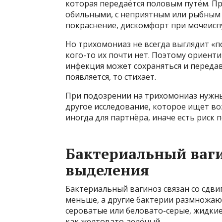
которая передаётся половым путём. П
обильными, с неприятным или рыбным з
покраснение, дискомфорт при мочеиспу
Но трихомониаз не всегда выглядит «по
кого-то их почти нет. Поэтому ориенти
инфекция может сохраняться и передав
появляется, то стихает.
При подозрении на трихомониаз нужны
другое исследование, которое ищет во
иногда для партнёра, иначе есть риск 
Бактериальный ваги
выделения
Бактериальный вагиноз связан со сдв
меньше, а другие бактерии размножаю
сероватые или беловато-серые, жидкие
как желтовато-зелёный.