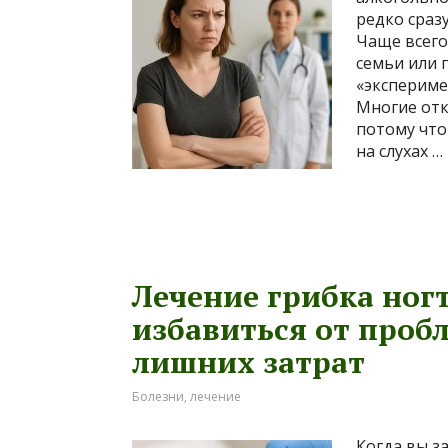
редко сраз
Чаще всего
семьи или 
«экспериме
Многие отк
потому что
на слухах …
Лечение грибка ногт
избавиться от проб
лишних затрат
Болезни, лечение
Когда вы за