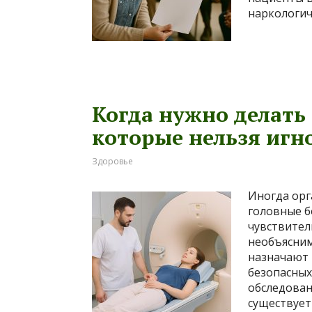
наркологич
Когда нужно делать
которые нельзя игн
Здоровье
Иногда орг
головные б
чувствител
необъясним
назначают 
безопасных
обследован
существует