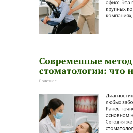
офисе. Эта
крупных ко
компаниях,
Современные метод
стоматологии: что 
Полезное
Диагностик
любых забо
Ранее точн
основном н
Сегодня же
стоматолог