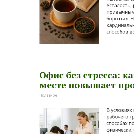
Усталость,
привычным 
бороться. Н
кардинальн
способов в
Офис без стресса: к
месте повышает пр
Полезное
В условиях
рабочего г
способах п
физически.