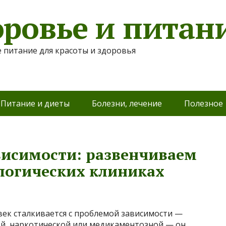
оровье и питан
 питание для красоты и здоровья
Питание и диеты
Болезни, лечение
Полезное
висимости: развенчиваем
логических клиниках
век сталкивается с проблемой зависимости —
й, наркотической или медикаментозной — он