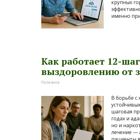
крупных го
эффективно
именно при
Как работает 12-ша
выздоровлению от 
Полезное
В борьбе с
устойчивых
шаговая пр
годах и ад
но и нарко
лечение — 
пациенты в