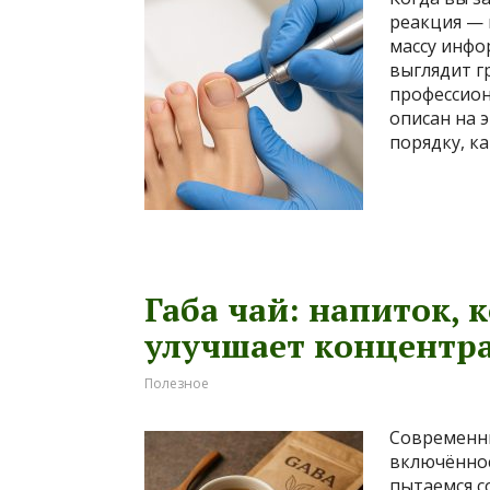
реакция — 
массу инфо
выглядит г
профессион
описан на э
порядку, ка
Габа чай: напиток, 
улучшает концентр
Полезное
Современны
включённос
пытаемся с