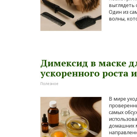
выглядеть 
Один из са
волны, кот
Димексид в маске дл
ускоренного роста 
Полезное
В мире ухо
проверенны
самых обсу
использова
домашних м
направленн