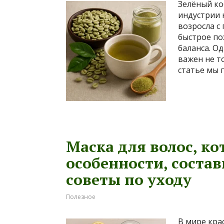
Зелёный ко
индустрии 
возросла с
быстрое по
баланса. Од
важен не т
статье мы 
Маска для волос, ко
особенности, соста
советы по уходу
Полезное
В мире кра