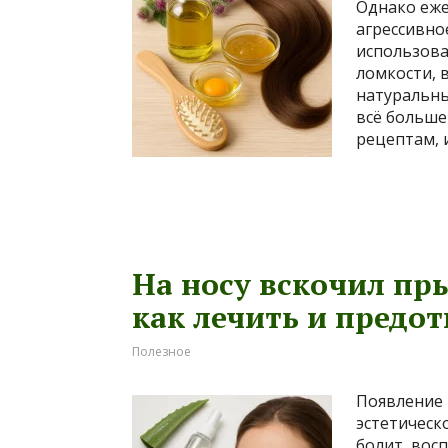
Однако еже
агрессивно
использова
ломкости, 
натуральны
всё больш
рецептам, 
На носу вскочил пры
как лечить и предо
Полезное
Появление 
эстетическ
болит, вос