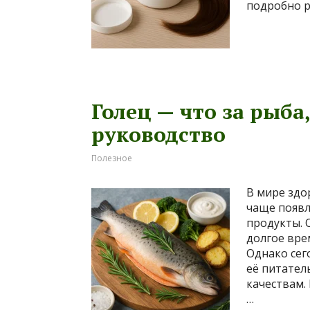
подробно р
Голец — что за рыба
руководство
Полезное
В мире здо
чаще появл
продукты. 
долгое вре
Однако сег
её питател
качествам.
…