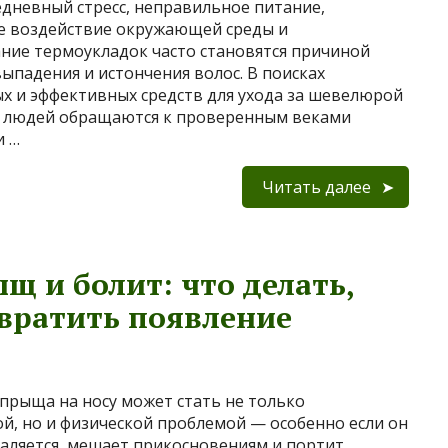
дневный стресс, неправильное питание,
е воздействие окружающей среды и
ние термоукладок часто становятся причиной
выпадения и истончения волос. В поисках
х и эффективных средств для ухода за шевелюрой
е людей обращаются к проверенным веками
и …
Читать далее
щ и болит: что делать,
твратить появление
прыща на носу может стать не только
ой, но и физической проблемой — особенно если он
паляется, мешает прикосновениям и портит