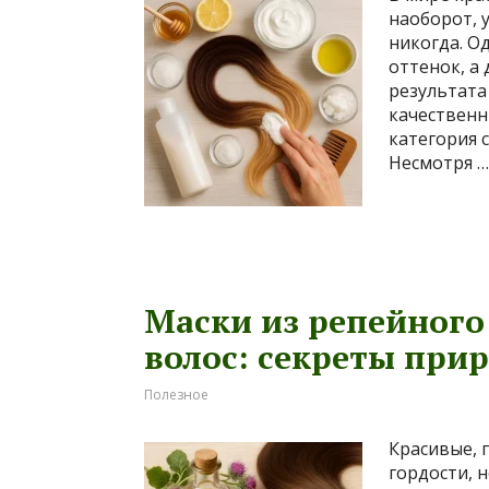
наоборот, 
никогда. О
оттенок, а
результата
качественн
категория 
Несмотря …
Маски из репейного
волос: секреты при
Полезное
Красивые, 
гордости, 