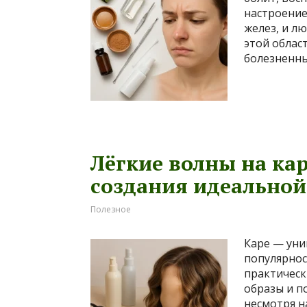
настроение
желез, и л
этой облас
болезненны
Лёгкие волны на ка
создания идеальной
Полезное
Каре — уни
популярнос
практическ
образы и п
несмотря н